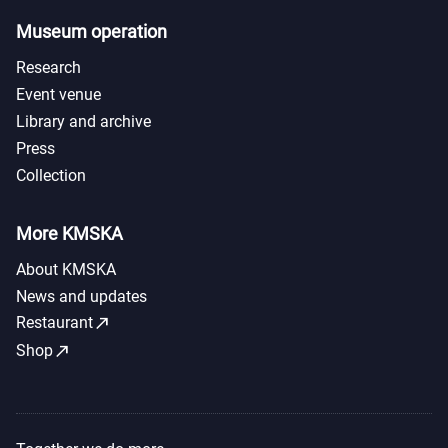
Museum operation
Research
Event venue
Library and archive
Press
Collection
More KMSKA
About KMSKA
News and updates
call_made
Restaurant
call_made
Shop