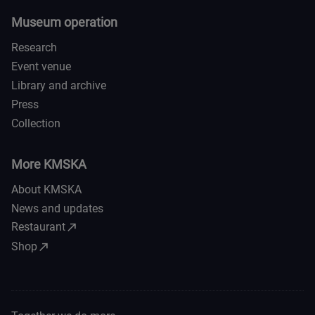
Museum operation
Research
Event venue
Library and archive
Press
Collection
More KMSKA
About KMSKA
News and updates
call_made
Restaurant
call_made
Shop