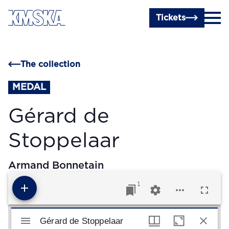
Skip to main content
Tickets
The collection
MEDAL
Gérard de
Stoppelaar
Armand Bonnetain
1
Mirador viewer
Gérard de Stoppelaar
Gérard de Stoppelaar