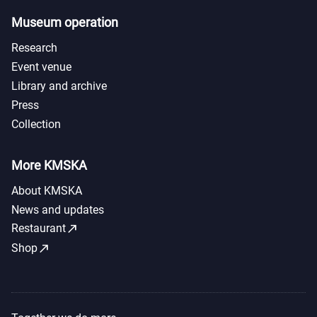
Museum operation
Research
Event venue
Library and archive
Press
Collection
More KMSKA
About KMSKA
News and updates
call_made
Restaurant
call_made
Shop