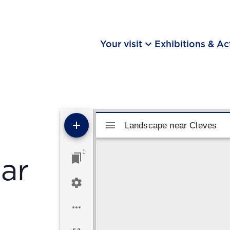
keyboard_arrow_down
Your visit
Exhibitions & Act
Mirador viewer
Landscape near Cleves
Landscape near Cleves
1
ar