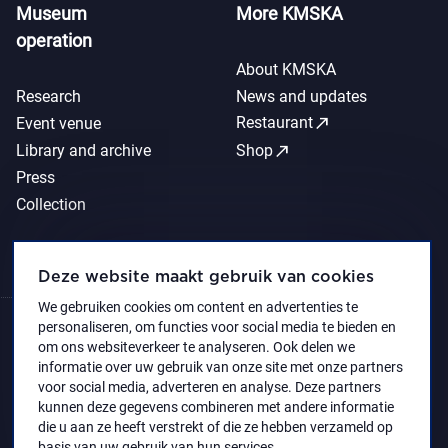
Museum
More KMSKA
operation
About KMSKA
Research
News and updates
call_made
Restaurant
Event venue
call_made
Library and archive
Shop
Press
Collection
Deze website maakt gebruik van cookies
We gebruiken cookies om content en advertenties te
personaliseren, om functies voor social media te bieden en
om ons websiteverkeer te analyseren. Ook delen we
informatie over uw gebruik van onze site met onze partners
voor social media, adverteren en analyse. Deze partners
kunnen deze gegevens combineren met andere informatie
die u aan ze heeft verstrekt of die ze hebben verzameld op
basis van uw gebruik van hun services.