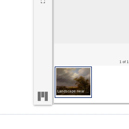
1 of 1
Landscape near Cleves