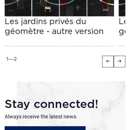
Les jardins privés du
Le
géomètre - autre version
gé
1
2
arrow_left_alt
arrow_right_alt
Stay connected!
Always receive the latest news.