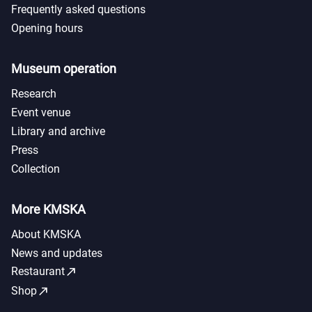
Frequently asked questions
Opening hours
Museum operation
Research
Event venue
Library and archive
Press
Collection
More KMSKA
About KMSKA
News and updates
call_made
Restaurant
call_made
Shop