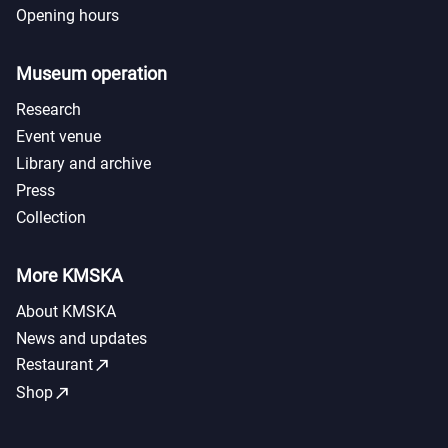
Opening hours
Museum operation
Research
Event venue
Library and archive
Press
Collection
More KMSKA
About KMSKA
News and updates
call_made
Restaurant
call_made
Shop