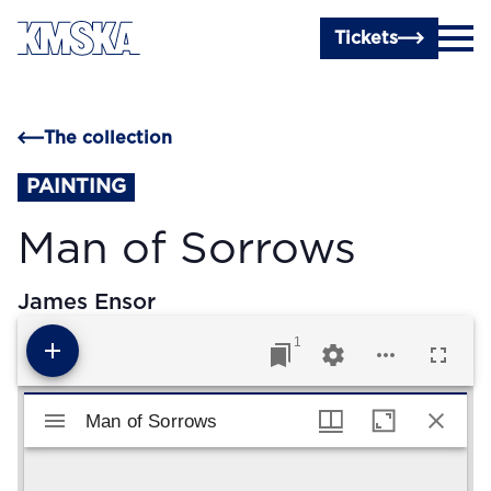
Skip to main content
Tickets
The collection
PAINTING
Man of Sorrows
James Ensor
1
Mirador viewer
Man of Sorrows
Man of Sorrows