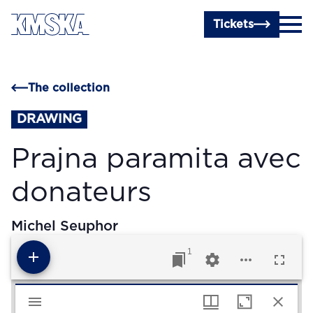
Skip to main content
Tickets
The collection
DRAWING
Prajna paramita avec
donateurs
Michel Seuphor
1
Mirador viewer