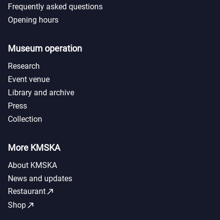
Frequently asked questions
Opening hours
Museum operation
Research
Event venue
Library and archive
Press
Collection
More KMSKA
About KMSKA
News and updates
call_made
Restaurant
call_made
Shop