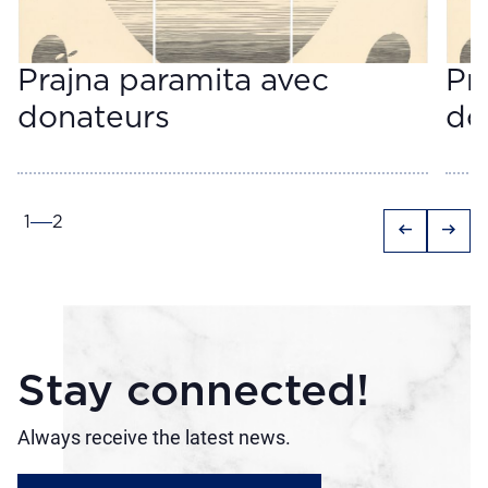
Prajna paramita avec
Pr
donateurs
do
1
2
arrow_left_alt
arrow_right_alt
Stay connected!
Always receive the latest news.