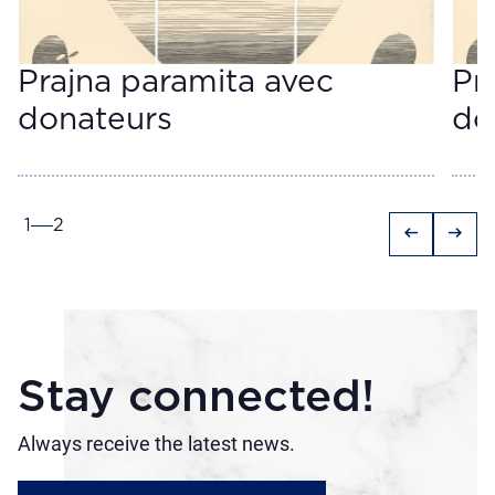
Prajna paramita avec
Pr
donateurs
do
1
2
arrow_left_alt
arrow_right_alt
Stay connected!
Always receive the latest news.