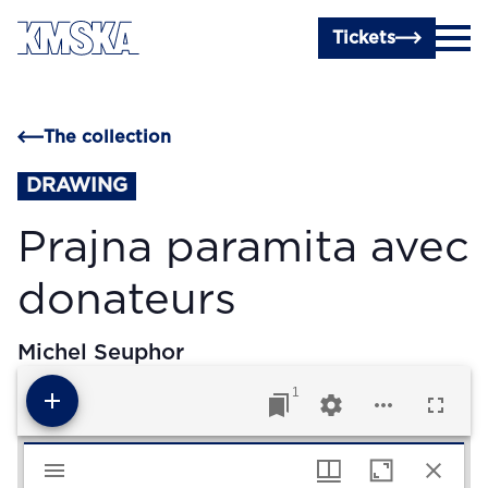
Skip to main content
Tickets
The collection
DRAWING
Prajna paramita avec
donateurs
Michel Seuphor
1
Mirador viewer