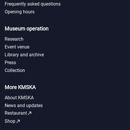
Frequently asked questions
Opening hours
Museum operation
Research
Event venue
Library and archive
Press
Collection
More KMSKA
About KMSKA
News and updates
call_made
Restaurant
call_made
Shop