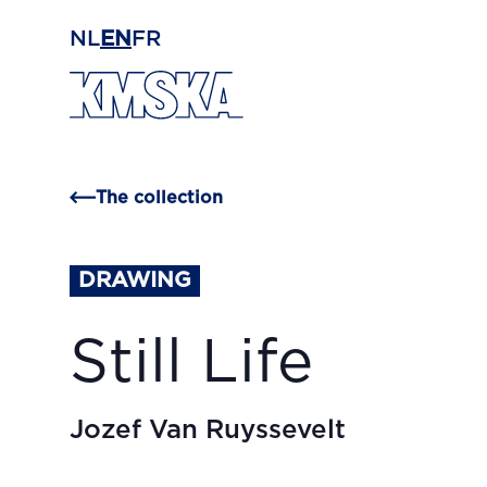
Skip to main content
NL
EN
FR
The collection
DRAWING
Still Life
Jozef Van Ruyssevelt