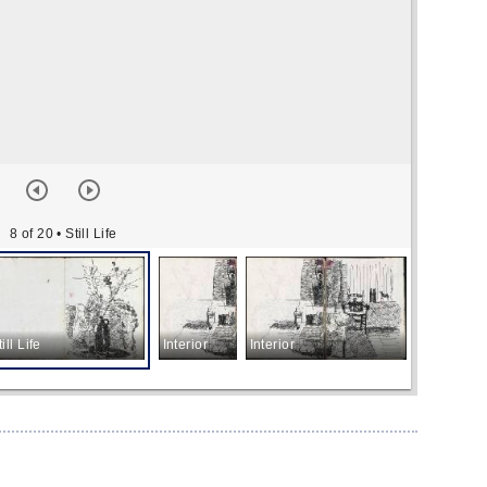
8 of 20
• Still Life
till Life
Interior
Interior
Still Life