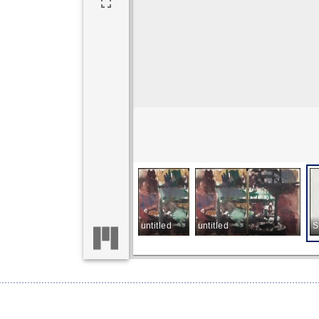
Red Flowers
untitled
untitled
S