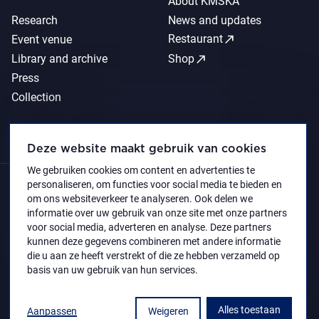
About KMSKA
Research
News and updates
call_made
Restaurant
Event venue
call_made
Library and archive
Shop
Press
Collection
Deze website maakt gebruik van cookies
We gebruiken cookies om content en advertenties te
personaliseren, om functies voor social media te bieden en
om ons websiteverkeer te analyseren. Ook delen we
informatie over uw gebruik van onze site met onze partners
voor social media, adverteren en analyse. Deze partners
kunnen deze gegevens combineren met andere informatie
die u aan ze heeft verstrekt of die ze hebben verzameld op
basis van uw gebruik van hun services.
Alles toestaan
Aanpassen
Weigeren