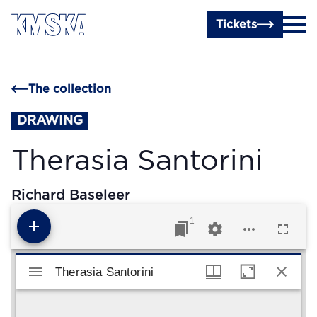
Skip to main content
Tickets
The collection
DRAWING
Therasia Santorini
Richard Baseleer
1
Mirador viewer
Therasia Santorini
Therasia Santorini