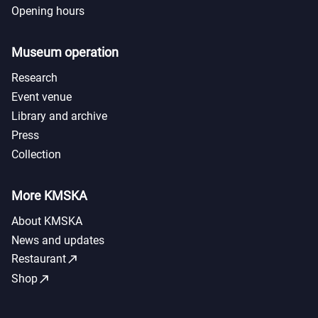
Opening hours
Museum operation
Research
Event venue
Library and archive
Press
Collection
More KMSKA
About KMSKA
News and updates
call_made
Restaurant
call_made
Shop