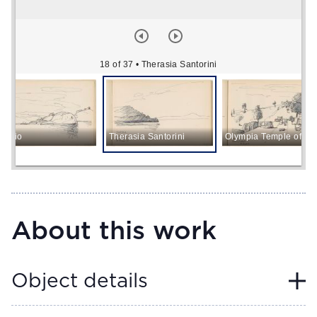
18 of 37
• Therasia Santorini
afplio
Therasia Santorini
Olympia Temple of Ze
About this work
Object details