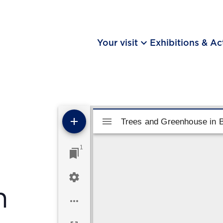
keyboard_arrow_down
Your visit
Exhibitions & Act
Mirador viewer
Trees and Greenhouse in 
Trees and Greenhouse in 
1
n