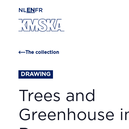
Skip to main content
NL
EN
FR
The collection
DRAWING
Trees and
Greenhouse i