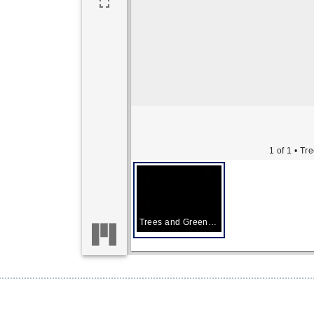
1 of 1
• Tr
Trees and Greenhouse in Beveren