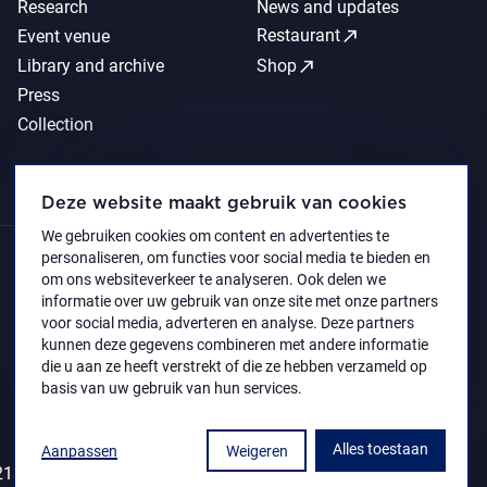
Research
News and updates
call_made
Restaurant
Event venue
call_made
Library and archive
Shop
Press
Collection
Deze website maakt gebruik van cookies
We gebruiken cookies om content en advertenties te
personaliseren, om functies voor social media te bieden en
om ons websiteverkeer te analyseren. Ook delen we
informatie over uw gebruik van onze site met onze partners
voor social media, adverteren en analyse. Deze partners
kunnen deze gegevens combineren met andere informatie
die u aan ze heeft verstrekt of die ze hebben verzameld op
basis van uw gebruik van hun services.
Alles toestaan
Aanpassen
Weigeren
1 Koninklijk Museum voor Schone Kunsten Antwerpen