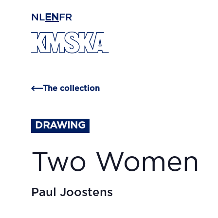
Skip to main content
NL
EN
FR
The collection
DRAWING
Two Women
Paul Joostens