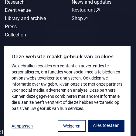
Research
News and updates
call_made
Restaurant
Event venue
call_made
Library and archive
Shop
Press
Collection
Deze website maakt gebruik van cookies
We gebruiken cookies om content en advertenties te
personaliseren, om functies voor social media te bieden en
om ons websiteverkeer te analyseren. Ook delen we
informatie over uw gebruik van onze site met onze partners
voor social media, adverteren en analyse. Deze partners
kunnen deze gegevens combineren met andere informatie
die u aan ze heeft verstrekt of die ze hebben verzameld op
basis van uw gebruik van hun services.
Alles toestaan
Aanpassen
Weigeren
1 Koninklijk Museum voor Schone Kunsten Antwerpen