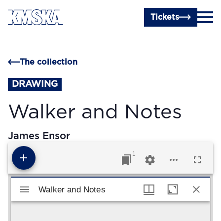
Skip to main content
Tickets
The collection
DRAWING
Walker and Notes
James Ensor
1
Mirador viewer
Walker and Notes
Walker and Notes