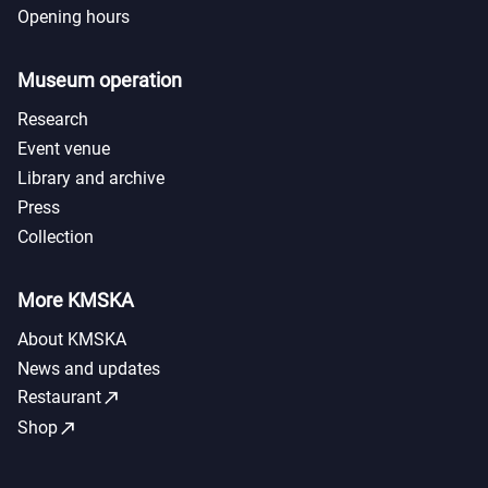
Opening hours
Museum operation
Research
Event venue
Library and archive
Press
Collection
More KMSKA
About KMSKA
News and updates
call_made
Restaurant
call_made
Shop