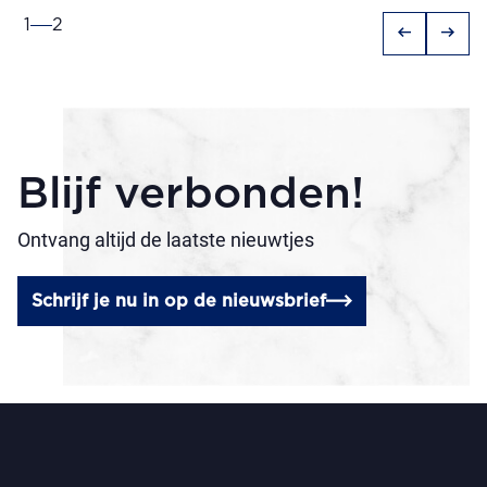
1
2
arrow_left_alt
arrow_right_alt
Blijf verbonden!
Ontvang altijd de laatste nieuwtjes
Schrijf je nu in op de nieuwsbrief