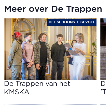
Meer over De Trappen
HET SCHOONSTE GEVOEL
De Trappen van het
De
KMSKA
'Th