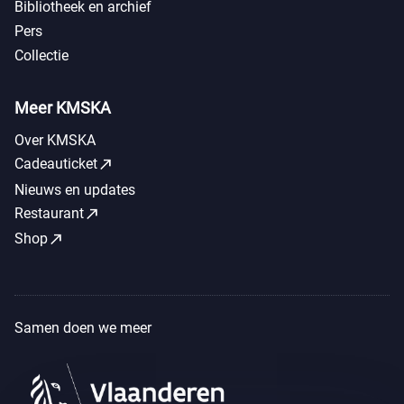
Bibliotheek en archief
Pers
Collectie
Meer KMSKA
Over KMSKA
call_made
Cadeauticket
Nieuws en updates
call_made
Restaurant
call_made
Shop
Samen doen we meer