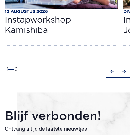
12 AUGUSTUS 2026
DIVE
Instapworkshop -
In
Kamishibai
Jou
1
6
arrow_left_alt
arrow_right_alt
Blijf verbonden!
Ontvang altijd de laatste nieuwtjes