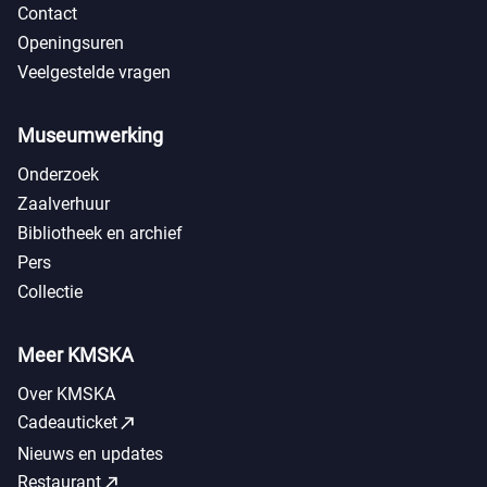
Contact
Openingsuren
Veelgestelde vragen
Museumwerking
Onderzoek
Zaalverhuur
Bibliotheek en archief
Pers
Collectie
Meer KMSKA
Over KMSKA
call_made
Cadeauticket
Nieuws en updates
call_made
Restaurant