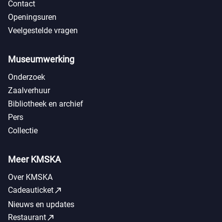
Contact
Openingsuren
Veelgestelde vragen
Museumwerking
Onderzoek
Zaalverhuur
Bibliotheek en archief
Pers
Collectie
Meer KMSKA
Over KMSKA
call_made
Cadeauticket
Nieuws en updates
call_made
Restaurant