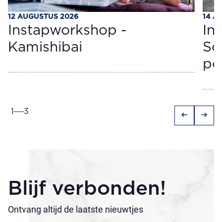
12 AUGUSTUS 2026
14 A
Instapworkshop -
In
Kamishibai
Sc
pe
1
3
arrow_left_alt
arrow_right_alt
Blijf verbonden!
Ontvang altijd de laatste nieuwtjes