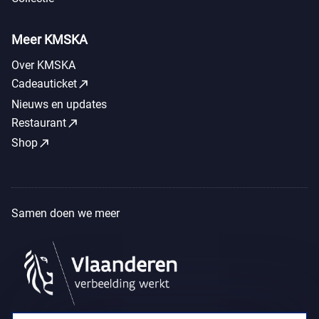
Meer KMSKA
Over KMSKA
call_made
Cadeauticket
Nieuws en updates
call_made
Restaurant
call_made
Shop
Samen doen we meer