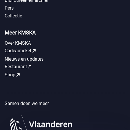
Bibliotheek en archief
Pers
Collectie
Meer KMSKA
Over KMSKA
call_made
Cadeauticket
Nieuws en updates
call_made
Restaurant
call_made
Shop
Samen doen we meer