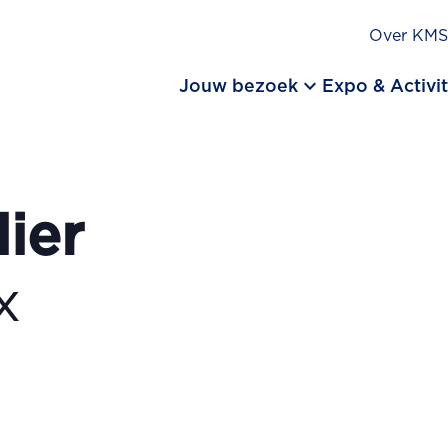
Over KM
keyboard_arrow_down
Jouw bezoek
Expo & Activit
ier
x