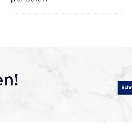
en!
Schr