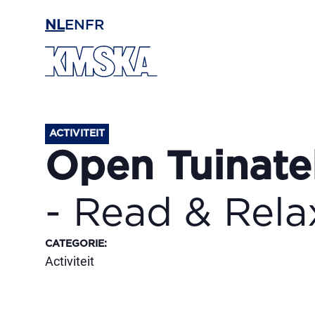
Ga naar hoofdinhoud
NL
EN
FR
ACTIVITEIT
Open Tuinatel
- Read & Rela
CATEGORIE
:
Activiteit