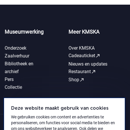
Museumwerking
Meer KMSKA
Onderzoek
Over KMSKA
call_made
Cadeauticket
Zaalverhuur
Bibliotheek en
Nieuws en updates
call_made
archief
Restaurant
Pers
call_made
Shop
Collectie
Deze website maakt gebruik van cookies
We gebruiken cookies om content en advertenties te
personaliseren, om functies voor social media te bieden en
om ons websiteverkeer te analyseren. Ook delen we