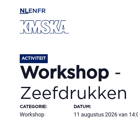
Ga naar hoofdinhoud
NL
EN
FR
ACTIVITEIT
Workshop
-
Zeefdrukken
CATEGORIE
:
DATUM
:
Workshop
11 augustus 2026 van 14:0