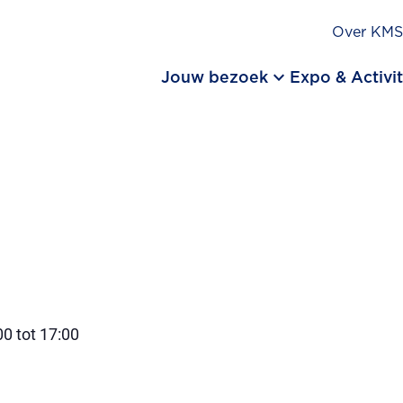
Over KM
keyboard_arrow_down
Jouw bezoek
Expo & Activit
0 tot 17:00