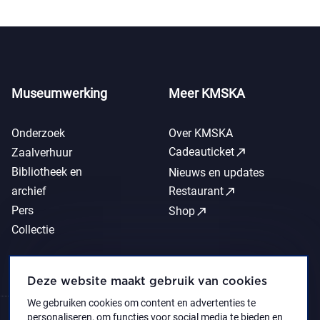
Museumwerking
Meer KMSKA
Onderzoek
Over KMSKA
call_made
Cadeauticket
Zaalverhuur
Bibliotheek en
Nieuws en updates
call_made
archief
Restaurant
Pers
call_made
Shop
Collectie
Deze website maakt gebruik van cookies
We gebruiken cookies om content en advertenties te
personaliseren, om functies voor social media te bieden en