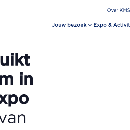
Over KM
keyboard_arrow_down
Jouw bezoek
Expo & Activit
uikt
um in
expo
 van