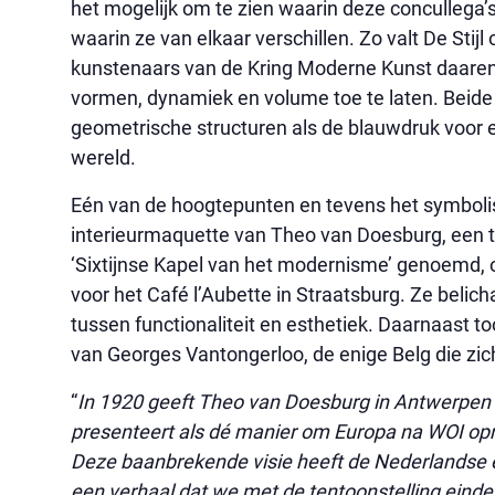
het mogelijk om te zien waarin deze concullega’s
waarin ze van elkaar verschillen. Zo valt De Sti
kunstenaars van de Kring Moderne Kunst daaren
vormen, dynamiek en volume toe te laten. Beide 
geometrische structuren als de blauwdruk voor 
wereld.
Eén van de hoogtepunten en tevens het symboli
interieurmaquette van Theo van Doesburg, een t
‘Sixtijnse Kapel van het modernisme’ genoemd,
voor het Café l’Aubette in Straatsburg. Ze belic
tussen functionaliteit en esthetiek. Daarnaast t
van Georges Vantongerloo, de enige Belg die zich
“
In 1920 geeft Theo van Doesburg in Antwerpen e
presenteert als dé manier om Europa na WOI opni
Deze baanbrekende visie heeft de Nederlandse en
een verhaal dat we met de tentoonstelling eindel