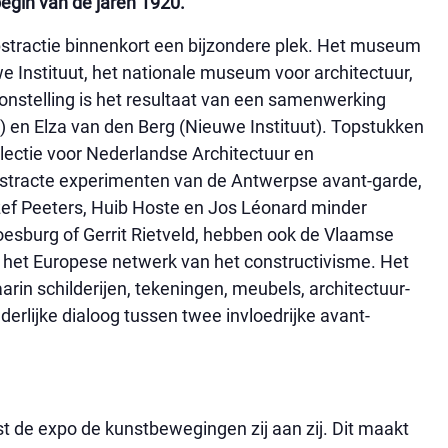
egin van de jaren 1920.
bstractie binnenkort een bijzondere plek. Het museum
e Instituut, het nationale museum voor architectuur,
oonstelling is het resultaat van een samenwerking
en Elza van den Berg (Nieuwe Instituut). Topstukken
ollectie voor Nederlandse Architectuur en
tracte experimenten van de Antwerpse avant-garde,
ef Peeters, Huib Hoste en Jos Léonard minder
esburg of Gerrit Rietveld, hebben ook de Vlaamse
n het Europese netwerk van het constructivisme. Het
aarin schilderijen, tekeningen, meubels, architectuur-
rlijke dialoog tussen twee invloedrijke avant-
t de expo de kunstbewegingen zij aan zij. Dit maakt