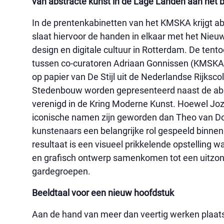
van abstracte kunst in de Lage Landen aan het b
In de prentenkabinetten van het KMSKA krijgt a
slaat hiervoor de handen in elkaar met het Nieuw
design en digitale cultuur in Rotterdam. De tent
tussen co-curatoren Adriaan Gonnissen (KMSKA) 
op papier van De Stijl uit de Nederlandse Rijksc
Stedenbouw worden gepresenteerd naast de abs
verenigd in de Kring Moderne Kunst. Hoewel Joz
iconische namen zijn geworden dan Theo van Do
kunstenaars een belangrijke rol gespeeld binne
resultaat is een visueel prikkelende opstelling w
en grafisch ontwerp samenkomen tot een uitzonde
gardegroepen.
Beeldtaal voor een nieuw hoofdstuk
Aan de hand van meer dan veertig werken plaats