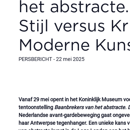
het abstracte
Stijl versus K
Moderne Kuns
PERSBERICHT - 22 mei 2025
Vanaf 29 mei opent in het Koninklijk Museum 
tentoonstelling
Baanbrekers van het abstracte. D
Nederlandse avant-gardebeweging gaat ongevee
haar Antwerpse tegenhanger. Een unieke kans vo