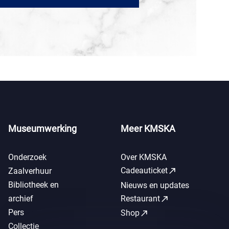
Museumwerking
Meer KMSKA
Onderzoek
Over KMSKA
call_made
Cadeauticket
Zaalverhuur
Bibliotheek en
Nieuws en updates
call_made
archief
Restaurant
Pers
call_made
Shop
Collectie