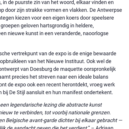
, in de puurste zin van het woord, elkaar vinden en
jl op door zijn strakke vormen en vlakken. De Antwerpse
tegen kiezen voor een eigen koers door speelsere
groepen geloven hartsgrondig in heldere,
een nieuwe kunst in een veranderde, naoorlogse
sche vertrekpunt van de expo is de enige bewaarde
opbruikleen van het Nieuwe Instituut. Ook wel de
 ontwerpt van Doesburg de maquette oorspronkelijk
haamt precies het streven naar een ideale balans
oont de expo ook een recent herontdekt, vroeg werk
 bij De Stijl aansluit en hun manifest ondertekent.
en legendarische lezing die abstracte kunst
euw te verbinden, tot voorbij nationale grenzen.
 Belgische avant-garde dichter bij elkaar gebracht —
ijk de aandacht geven die het verdient
.” – Adriaan