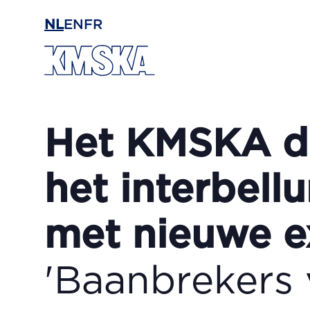
Ga naar hoofdinhoud
NL
EN
FR
Het KMSKA d
het interbell
met nieuwe 
'Baanbrekers