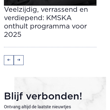
Veelzijdig, verrassend en
verdiepend: KMSKA
onthult programma voor
2025
arrow_left_alt
arrow_right_alt
Blijf verbonden!
Ontvang altijd de laatste nieuwtjes