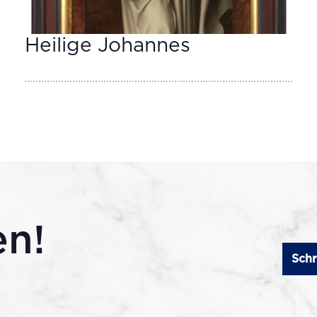
Heilige Johannes
en!
Schr