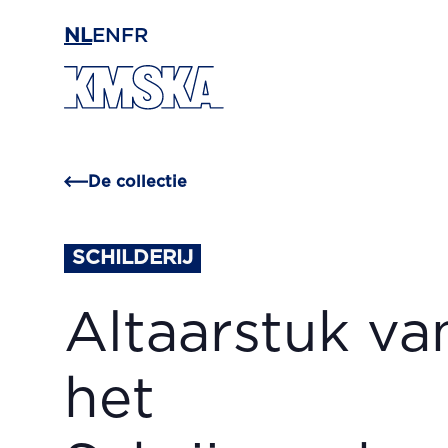
Ga naar hoofdinhoud
NL
EN
FR
De collectie
SCHILDERIJ
Altaarstuk va
het