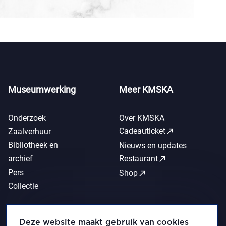
Museumwerking
Meer KMSKA
Onderzoek
Over KMSKA
call_made
Cadeauticket
Zaalverhuur
Bibliotheek en
Nieuws en updates
call_made
archief
Restaurant
Pers
call_made
Shop
Collectie
Deze website maakt gebruik van cookies