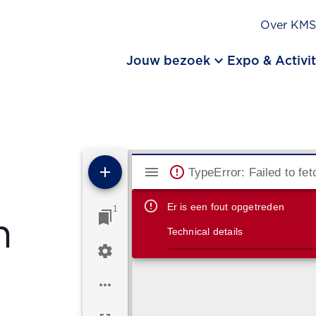
Over KM
keyboard_arrow_down
Jouw bezoek
Expo & Activit
Mirador viewer
TypeError: Failed to fet
Er is een fout opgetreden
1
n
Technical details