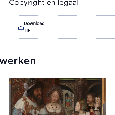
Copyright en legaal
Download
TIF
twerken