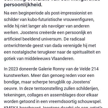
persoonlijkheid.
Na een beginperiode als post-impressionist en
schilder van kubo-futuristische vrouwenfiguren,
wilde hij niet langer als navolger van anderen
werken. Joostens creëerde een persoonlijk en
artificieel beeldend universum. De radicaal
ontwrichtende geest van dada verenigde hij met
een nostalgische terugkeer naar de spiritualiteit en
gotiek van middeleeuws Vlaanderen.
In 2023 doneerde Galerie Ronny van de Velde 214
kunstwerken. Meer dan genoeg reden voor een
bondige, maar scherpe terugblik op Joostens’
oeuvre. In deze tentoonstelling zullen schilderijen,
tekeningen, collages en assemblages door elkaar
worden getoond in een vreemdsoortig schouwspel.
KMSKA beschouwt Joostens daarbij als een
artist’s