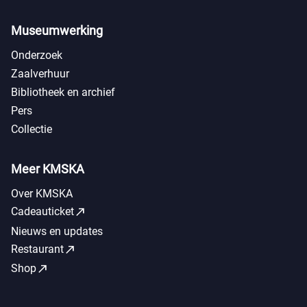
Museumwerking
Onderzoek
Zaalverhuur
Bibliotheek en archief
Pers
Collectie
Meer KMSKA
Over KMSKA
call_made
Cadeauticket
Nieuws en updates
call_made
Restaurant
call_made
Shop