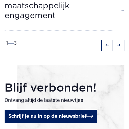
maatschappelijk
engagement
1
3
arrow_left_alt
arrow_right_alt
Blijf verbonden!
Ontvang altijd de laatste nieuwtjes
Schrijf je nu in op de nieuwsbrief