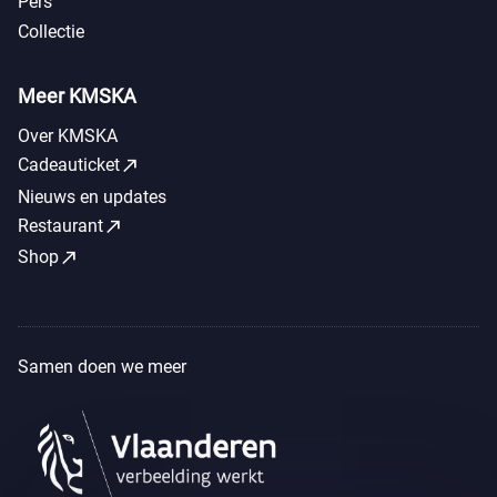
Pers
Collectie
Meer KMSKA
Over KMSKA
call_made
Cadeauticket
Nieuws en updates
call_made
Restaurant
call_made
Shop
Samen doen we meer