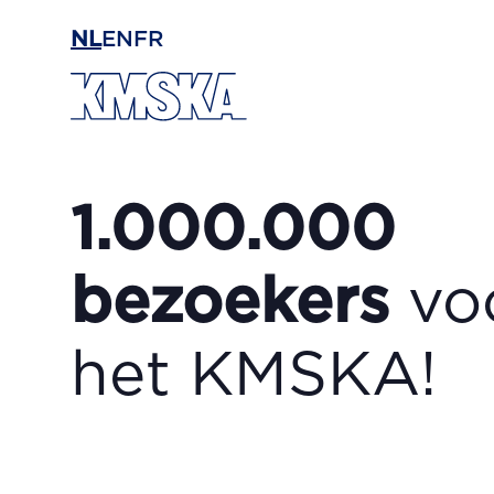
Ga naar hoofdinhoud
NL
EN
FR
1.000.000
bezoekers
vo
het KMSKA!