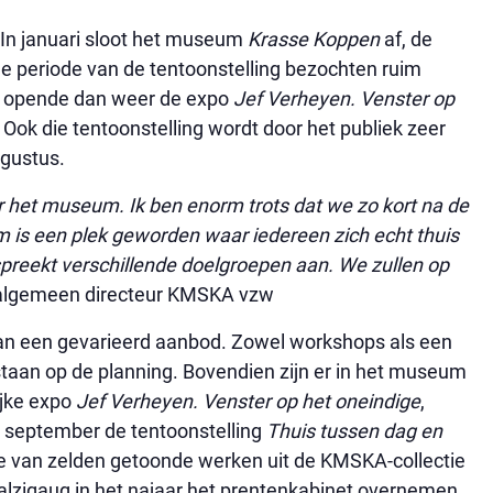
In januari sloot het museum
Krasse
Koppen
af, de
de periode van de tentoonstelling bezochten ruim
t opende dan weer de expo
Jef Verheyen. Venster op
ok die tentoonstelling wordt door het publiek zeer
ugustus.
or het museum. Ik ben enorm trots dat we zo kort na de
m is een plek geworden waar iedereen zich echt thuis
preekt verschillende doelgroepen aan. We zullen op
algemeen directeur KMSKA vzw
n een gevarieerd aanbod. Zowel workshops als een
 staan op de planning. Bovendien zijn er in het museum
ijke expo
Jef Verheyen. Venster op het oneindige
,
8 september de tentoonstelling
Thuis tussen dag en
e van zelden getoonde werken uit de KMSKA-collectie
malzigaug in het najaar het prentenkabinet overnemen