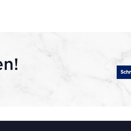
en!
Schr