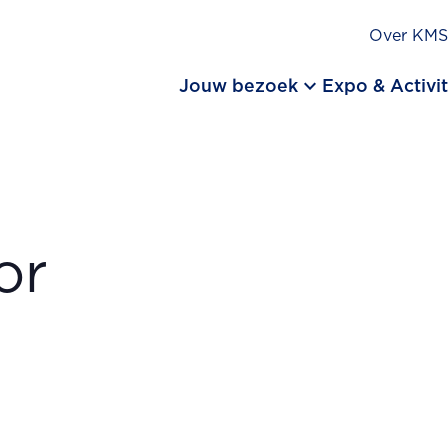
Over KM
keyboard_arrow_down
Jouw bezoek
Expo & Activit
or