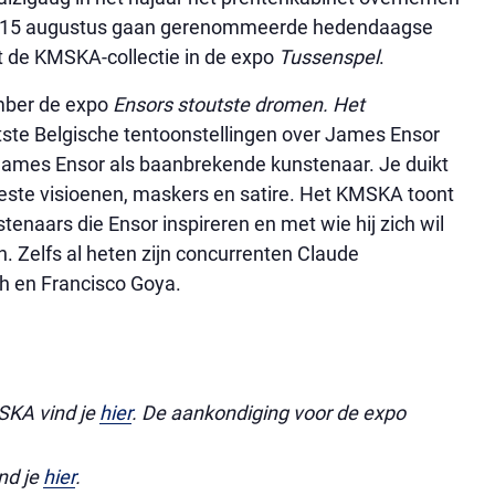
naf 15 augustus gaan gerenommeerde hedendaagse
t de KMSKA-collectie in de expo
Tussenspel
.
ember de expo
Ensors stoutste dromen. Het
otste Belgische tentoonstellingen over James Ensor
James Ensor als baanbrekende kunstenaar. Je duikt
este visioenen, maskers en satire. Het KMSKA toont
stenaars die Ensor inspireren en met wie hij zich wil
n. Zelfs al heten zijn concurrenten Claude
Bosch en Francisco Goya.
MSKA vind je
hier
. De aankondiging voor de expo
nd je
hier
.