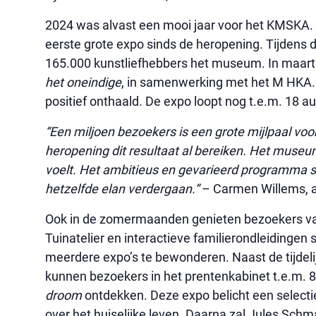
2024 was alvast een mooi jaar voor het KMSKA. 
eerste grote expo sinds de heropening. Tijdens 
165.000 kunstliefhebbers het museum. In maar
het oneindige
, in samenwerking met het M HKA. O
positief onthaald. De expo loopt nog t.e.m. 18 a
“Een miljoen bezoekers is een grote mijlpaal vo
heropening dit resultaat al bereiken. Het museu
voelt. Het ambitieus en gevarieerd programma s
hetzelfde elan verdergaan.”
– Carmen Willems, 
Ook in de zomermaanden genieten bezoekers va
Tuinatelier en interactieve familierondleidingen
meerdere expo’s te bewonderen. Naast de tijdel
kunnen bezoekers in het prentenkabinet t.e.m. 
droom
ontdekken. Deze expo belicht een selecti
over het huiselijke leven. Daarna zal Jules Sch