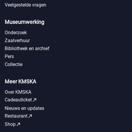
Veelgestelde vragen
Museumwerking
Onderzoek
Zaalverhuur
Bibliotheek en archief
Pers
Collectie
Meer KMSKA
Over KMSKA
call_made
Cadeauticket
Nieuws en updates
call_made
Restaurant
call_made
Shop