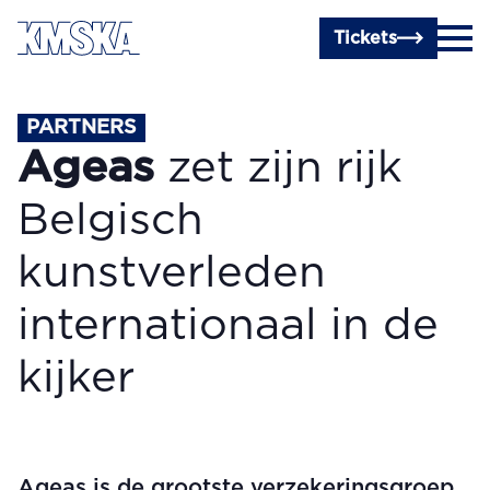
Ga naar hoofdinhoud
Tickets
PARTNERS
Ageas
zet zijn rijk
Belgisch
kunstverleden
internationaal in de
kijker
Ageas is de grootste verzekeringsgroep