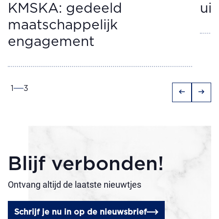
KMSKA: gedeeld
ui
maatschappelijk
engagement
1
3
arrow_left_alt
arrow_right_alt
Blijf verbonden!
Ontvang altijd de laatste nieuwtjes
Schrijf je nu in op de nieuwsbrief