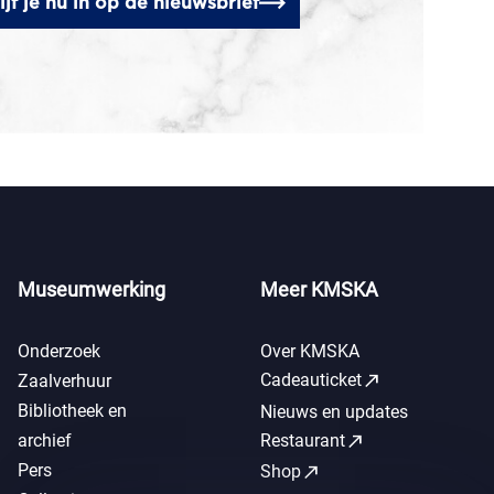
ijf je nu in op de nieuwsbrief
Museumwerking
Meer KMSKA
Onderzoek
Over KMSKA
call_made
Cadeauticket
Zaalverhuur
Bibliotheek en
Nieuws en updates
call_made
archief
Restaurant
Pers
call_made
Shop