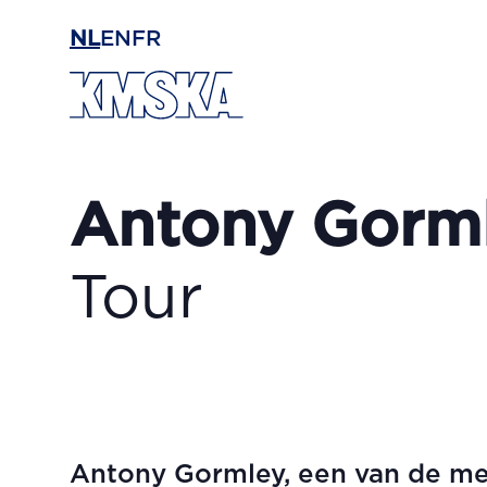
Ga naar hoofdinhoud
NL
EN
FR
Antony Gorm
Tour
Antony Gormley, een van de m