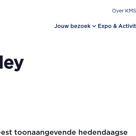
Over KM
keyboard_arrow_down
Jouw bezoek
Expo & Activit
ley
eest toonaangevende hedendaagse