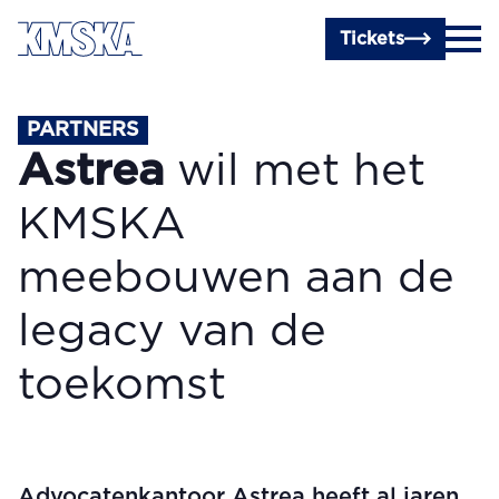
Ga naar hoofdinhoud
Tickets
PARTNERS
Astrea
wil met het
KMSKA
meebouwen aan de
legacy van de
toekomst
Advocatenkantoor Astrea heeft al jaren