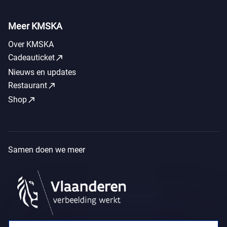
Meer KMSKA
Over KMSKA
call_made
Cadeauticket
Nieuws en updates
call_made
Restaurant
call_made
Shop
Samen doen we meer