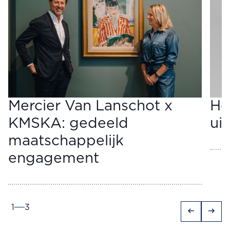
Mercier Van Lanschot x
He
KMSKA: gedeeld
ui
maatschappelijk
engagement
1
3
arrow_left_alt
arrow_right_alt