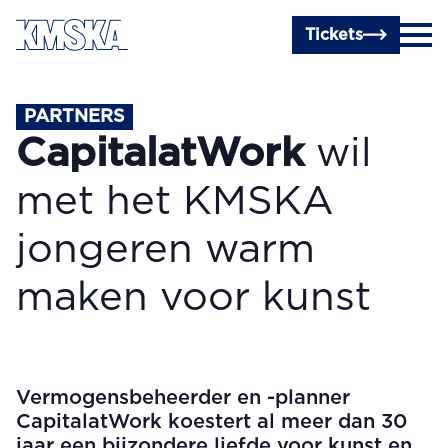
Ga naar hoofdinhoud
Tickets
PARTNERS
CapitalatWork
wil
met het KMSKA
jongeren warm
maken voor kunst
Vermogensbeheerder en -planner
CapitalatWork koestert al meer dan 30
jaar een bijzondere liefde voor kunst en