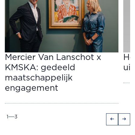
Mercier Van Lanschot x
He
KMSKA: gedeeld
ui
maatschappelijk
engagement
1
3
arrow_left_alt
arrow_right_alt