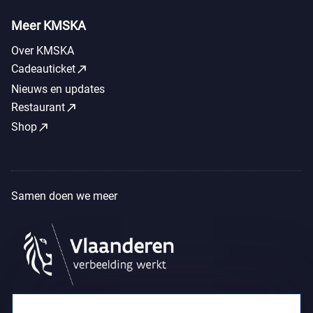
Meer KMSKA
Over KMSKA
call_made
Cadeauticket
Nieuws en updates
call_made
Restaurant
call_made
Shop
Samen doen we meer