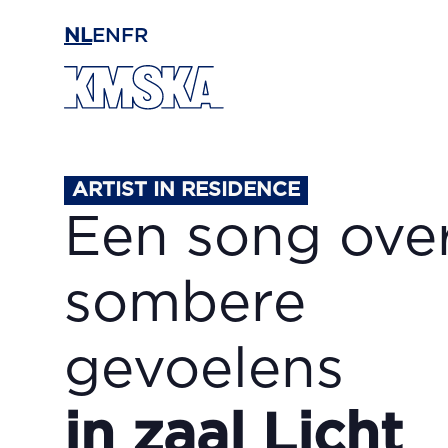
Ga naar hoofdinhoud
NL
EN
FR
ARTIST IN RESIDENCE
Een song ove
sombere
gevoelens
in zaal Licht