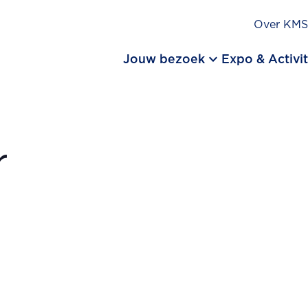
Over KM
keyboard_arrow_down
Jouw bezoek
Expo & Activit
r