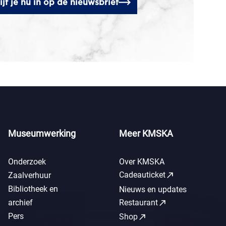
ijf je nu in op de nieuwsbrief
Museumwerking
Meer KMSKA
Onderzoek
Over KMSKA
call_made
Cadeauticket
Zaalverhuur
Bibliotheek en
Nieuws en updates
call_made
archief
Restaurant
Pers
call_made
Shop