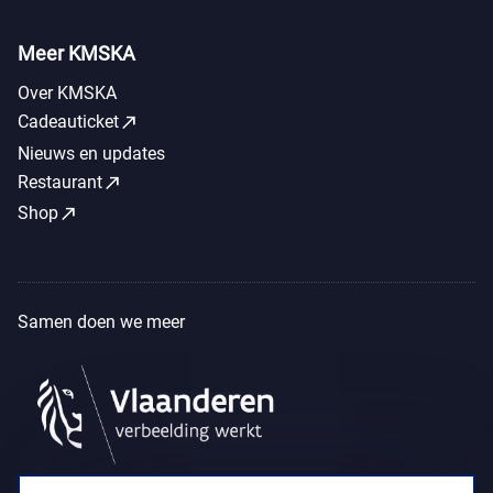
Meer KMSKA
Over KMSKA
call_made
Cadeauticket
Nieuws en updates
call_made
Restaurant
call_made
Shop
Samen doen we meer