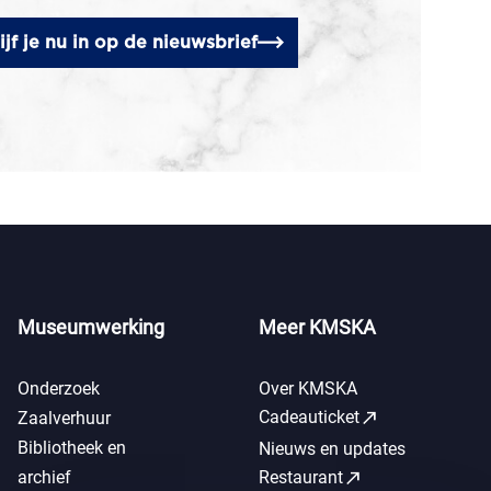
ijf je nu in op de nieuwsbrief
Museumwerking
Meer KMSKA
Onderzoek
Over KMSKA
call_made
Cadeauticket
Zaalverhuur
Bibliotheek en
Nieuws en updates
call_made
archief
Restaurant