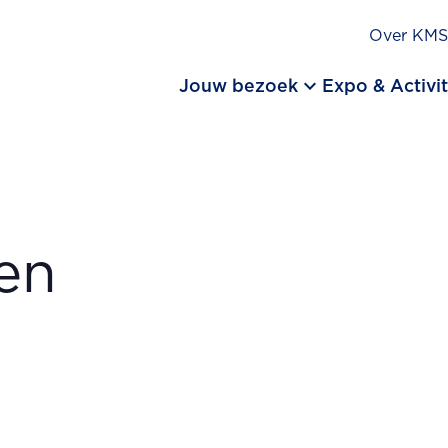
Over KM
keyboard_arrow_down
Jouw bezoek
Expo & Activit
den