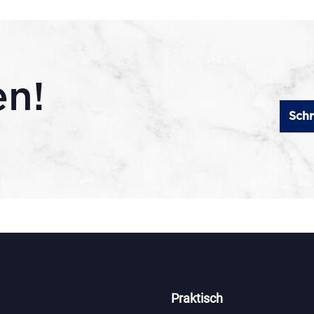
en!
Schr
Praktisch