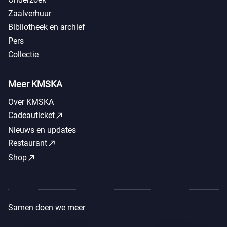
Zaalverhuur
Bibliotheek en archief
Pers
Collectie
Meer KMSKA
Over KMSKA
call_made
Cadeauticket
Nieuws en updates
call_made
Restaurant
call_made
Shop
Samen doen we meer