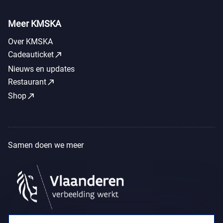
Meer KMSKA
Over KMSKA
call_made
Cadeauticket
Nieuws en updates
call_made
Restaurant
call_made
Shop
Samen doen we meer