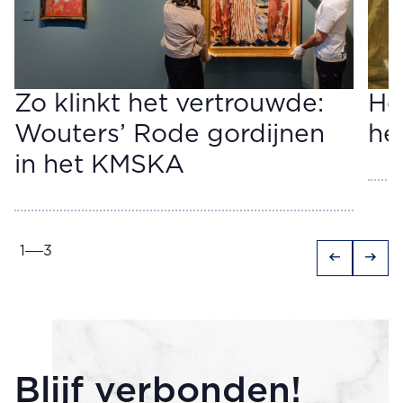
Zo klinkt het vertrouwde:
He
Wouters’ Rode gordijnen
het
in het KMSKA
1
3
arrow_left_alt
arrow_right_alt
Blijf verbonden!