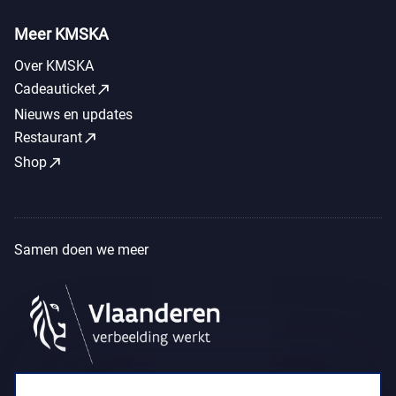
Meer KMSKA
Over KMSKA
call_made
Cadeauticket
Nieuws en updates
call_made
Restaurant
call_made
Shop
Samen doen we meer