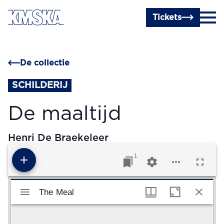
Ga naar hoofdinhoud
Tickets
De collectie
SCHILDERIJ
De maaltijd
Henri De Braekeleer
1
Mirador viewer
The Meal
The Meal