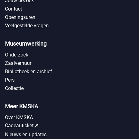
Jouw bezoek
Contact
Openingsuren
Veelgestelde vragen
Museumwerking
Onderzoek
Zaalverhuur
Bibliotheek en archief
Pers
Collectie
Meer KMSKA
Over KMSKA
call_made
Cadeauticket
Nieuws en updates