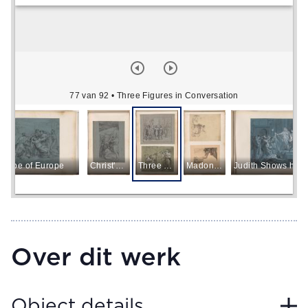
77 van 92
• Three Figures in Conversation
 Rape of Europe
Christ's Fall under the Cross
Three Figures in Conversation
Madonna in Front of a Landscape
Over dit werk
Object details