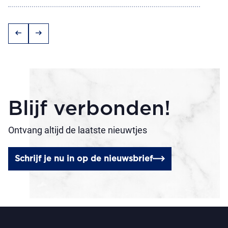
arrow_left_alt
arrow_right_alt
Blijf verbonden!
Ontvang altijd de laatste nieuwtjes
Schrijf je nu in op de nieuwsbrief