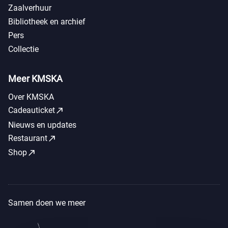
Zaalverhuur
Bibliotheek en archief
Pers
Collectie
Meer KMSKA
Over KMSKA
call_made
Cadeauticket
Nieuws en updates
call_made
Restaurant
call_made
Shop
Samen doen we meer