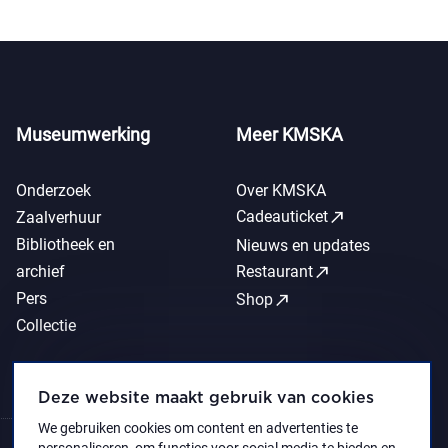
Museumwerking
Meer KMSKA
Onderzoek
Over KMSKA
call_made
Cadeauticket
Zaalverhuur
Bibliotheek en
Nieuws en updates
call_made
archief
Restaurant
Pers
call_made
Shop
Collectie
Deze website maakt gebruik van cookies
We gebruiken cookies om content en advertenties te