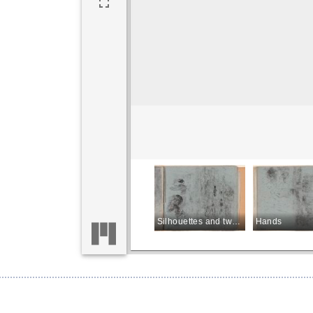
Man Writing or Reading
Portrait of a Man
Silhouettes and two Figures Seen from the Back
Hands