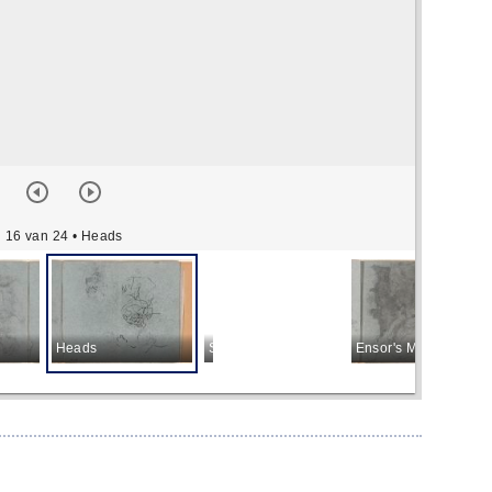
16 van 24
• Heads
Heads
Silhouettes
Ensor's Mother