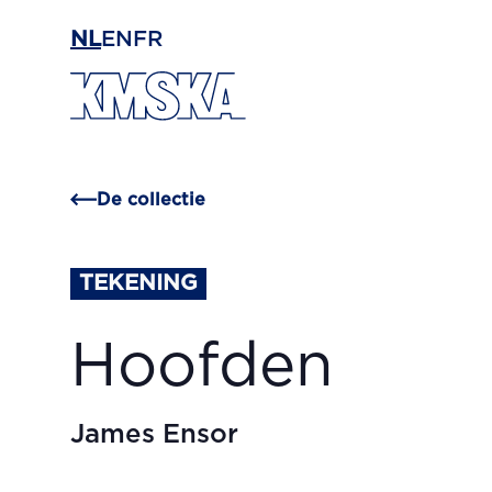
Ga naar hoofdinhoud
NL
EN
FR
De collectie
TEKENING
Hoofden
James Ensor