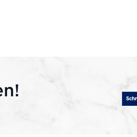
en!
Schr