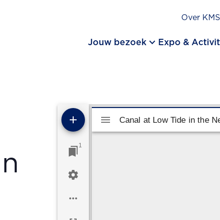
Over KM
keyboard_arrow_down
Jouw bezoek
Expo & Activit
Mirador viewer
Canal at Low Tide in the N
Canal at Low Tide in the N
1
in