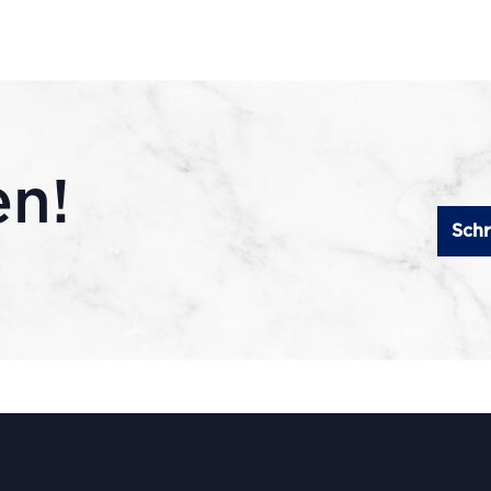
en!
Schr