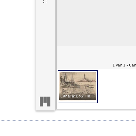
1 van 1
• Can
Canal at Low Tide in the Netherlands