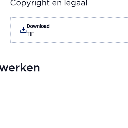
Copyright en legaal
Download
TIF
twerken