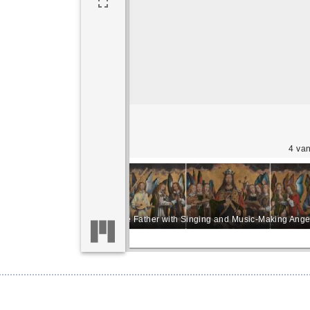
4 van
God the Father with Singing Angels
God the Father with Singing and Music-Making Ange