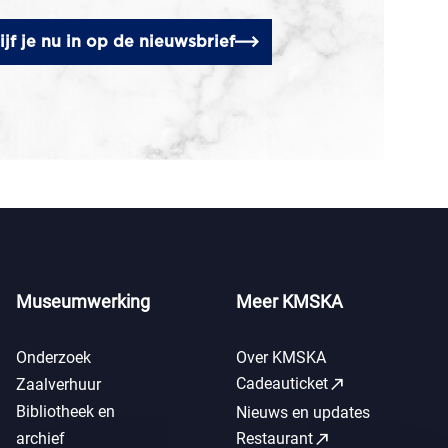
ijf je nu in op de nieuwsbrief
Museumwerking
Meer KMSKA
Onderzoek
Over KMSKA
call_made
Cadeauticket
Zaalverhuur
Bibliotheek en
Nieuws en updates
call_made
archief
Restaurant