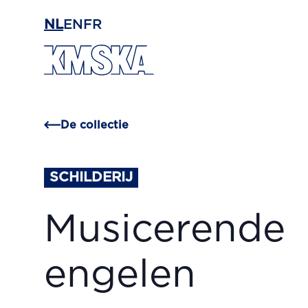
Ga naar hoofdinhoud
NL
EN
FR
De collectie
SCHILDERIJ
Musicerende
engelen