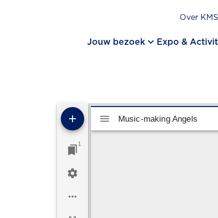
Over KM
keyboard_arrow_down
Jouw bezoek
Expo & Activit
Mirador viewer
Music-making Angels
Music-making Angels
1