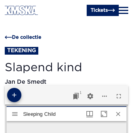
Ga naar hoofdinhoud
Tickets
De collectie
TEKENING
Slapend kind
Jan De Smedt
1
Mirador viewer
Sleeping Child
Sleeping Child