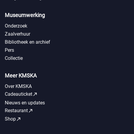
Museumwerking
Onderzoek
Zaalverhuur
Bibliotheek en archief
Pers
Collectie
Meer KMSKA
Over KMSKA
call_made
Cadeauticket
Nieuws en updates
call_made
Restaurant
call_made
Shop