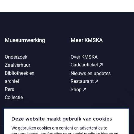
Museumwerking
Meer KMSKA
Onderzoek
Over KMSKA
call_made
Cadeauticket
Zaalverhuur
Bibliotheek en
Nieuws en updates
call_made
archief
Restaurant
Pers
call_made
Shop
Collectie
Deze website maakt gebruik van cookies
We gebruiken cookies om content en advertenties te