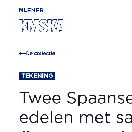
Ga naar hoofdinhoud
NL
EN
FR
De collectie
TEKENING
Twee Spaans
edelen met s