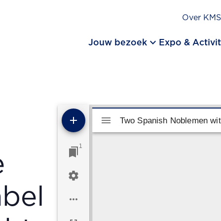
Over KM
keyboard_arrow_down
Jouw bezoek
Expo & Activit
Mirador viewer
Two Spanish Noblemen with
1
e
abel