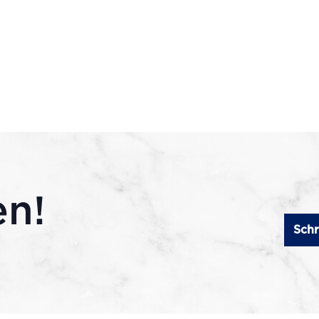
en!
Schr