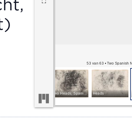
ht,
t)
53 van 63
• Two Spanish N
unreadable drawing
Two Heads, Spanish Soldiers in Full Combat and Three Soldiers Waving their Weapons
Heads