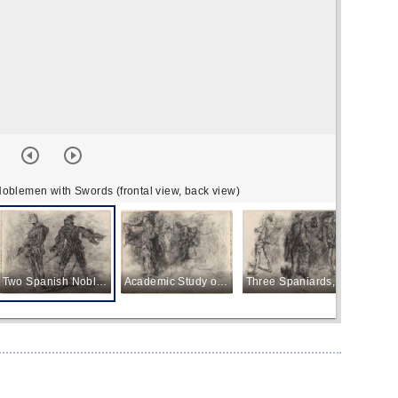
oblemen with Swords (frontal view, back view)
Two Spanish Noblemen with Swords (frontal view, back view)
Academic Study of a Head and Two Spaniards
Three Spaniards, one of them with a lantern