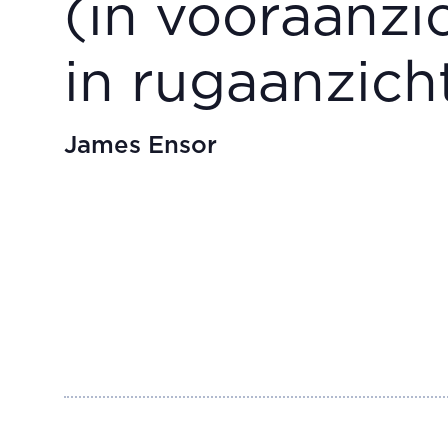
(in vooraanzic
in rugaanzich
James Ensor
Spanish Horseman Galloping, Fallen Gladiator, Standing Spaniard and Spaniard in Front of a Wall