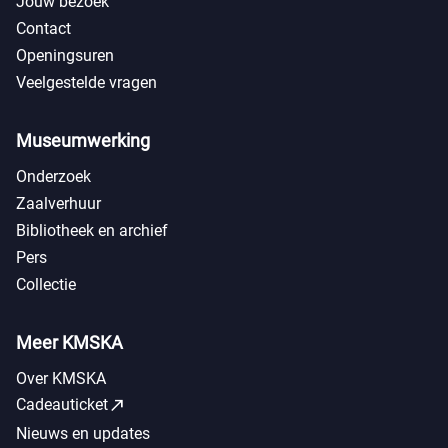
Jouw bezoek
Contact
Openingsuren
Veelgestelde vragen
Museumwerking
Onderzoek
Zaalverhuur
Bibliotheek en archief
Pers
Collectie
Meer KMSKA
Over KMSKA
call_made
Cadeauticket
Nieuws en updates