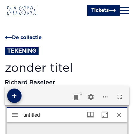
Ga naar hoofdinhoud
Tickets
De collectie
TEKENING
zonder titel
Richard Baseleer
1
Mirador viewer
untitled
untitled