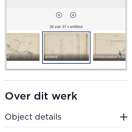
28 van 37
• untitled
urland
untitled
Embarcadère Fr
Over dit werk
Object details