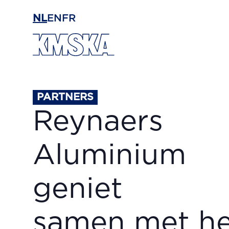
Ga naar hoofdinhoud
NL
EN
FR
PARTNERS
Reynaers
Aluminium
geniet
samen met he