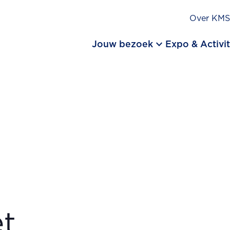
Over KM
keyboard_arrow_down
Jouw bezoek
Expo & Activit
t