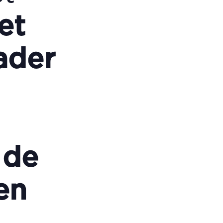
het
ader
 de
en