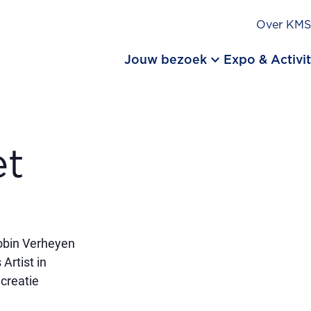
Over KM
keyboard_arrow_down
Jouw bezoek
Expo & Activit
et
obin Verheyen
Artist in
creatie