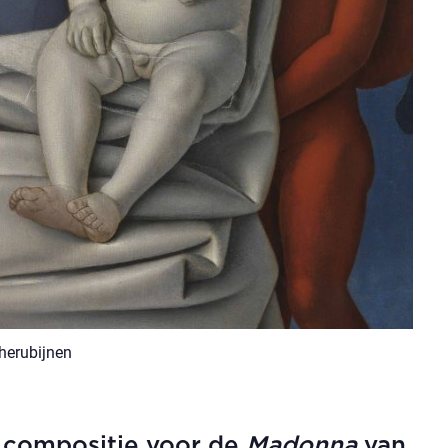
herubijnen
 compositie voor de
Madonna
van