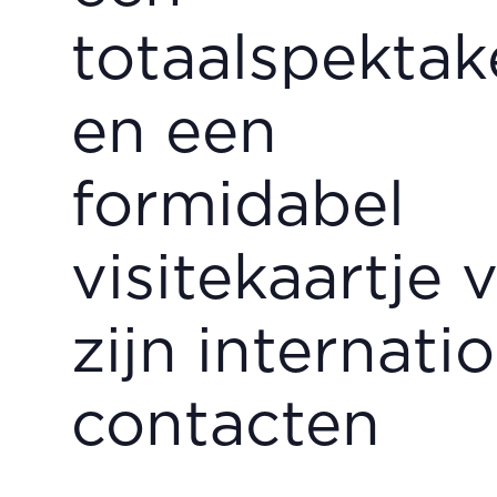
totaalspektak
en een
formidabel
visitekaartje 
zijn internati
contacten