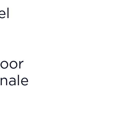
el
voor
onale