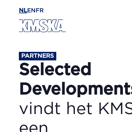
Ga naar hoofdinhoud
NL
EN
FR
PARTNERS
Selected
Development
vindt het KM
een