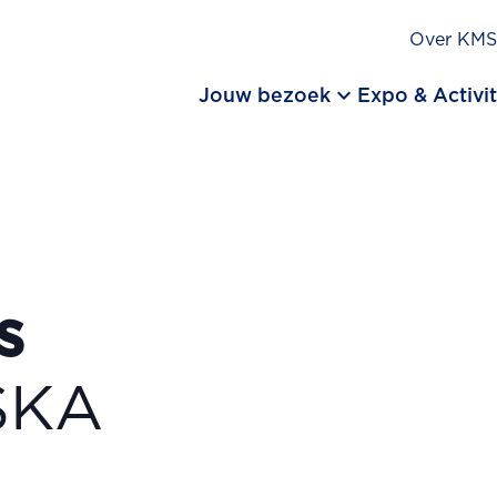
Over KM
keyboard_arrow_down
Jouw bezoek
Expo & Activit
s
SKA